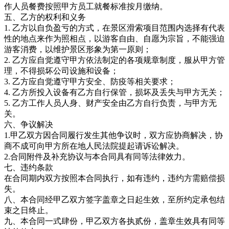
作人员餐费按照甲方员工就餐标准按月缴纳。
五、乙方的权利和义务
1. 乙方以自负盈亏的方式，在景区滑索项目范围内选择有代表
性的地点来作为照相点，以游客自由、自愿为宗旨，不能强迫
游客消费，以维护景区形象为第一原则；
2. 乙方应自觉遵守甲方依法制定的各项规章制度，服从甲方管
理，不得损坏公司设施和设备；
3. 乙方应自觉遵守甲方安全、防疫等相关要求；
4. 乙方所投入设备有乙方自行保管，损坏及丢失与甲方无关；
5. 乙方工作人员人身、财产安全由乙方自行负责，与甲方无
关。
六、争议解决
1.甲乙双方因合同履行发生其他争议时，双方应协商解决，协
商不成可向甲方所在地人民法院提起请诉讼解决。
2.合同附件及补充协议与本合同具有同等法律效力。
七、违约条款
在合同期内双方按照本合同执行，如有违约，违约方需赔偿损
失。
八、本合同经甲乙双方签字盖章之日起生效，至所约定承包结
束之日终止。
九、本合同一式肆份，甲乙双方各执贰份，盖章生效具有同等