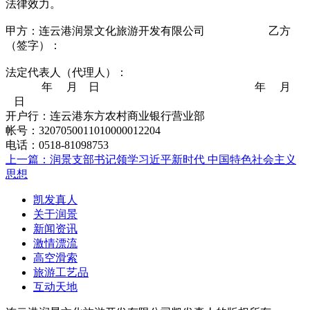
法律效力。
甲方：连云港润景文化旅游开发有限公司 乙方
（签字）：
法定代表人（代理人）：
年 月 日 年 月
日
开户行：连云港东方农村商业银行营业部
帐号：3207050011010000012204
电话：0518-81098753
上一篇：润景支部书记领学习近平新时代 中国特色社会主义
思想
凯发真人
关于润景
新闻资讯
激情漂流
高空滑索
旅游工艺品
互动天地