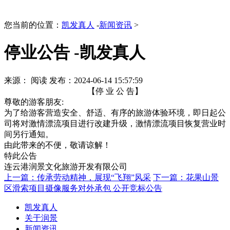
您当前的位置：
凯发真人
-
新闻资讯
>
停业公告 -凯发真人
来源：
阅读
发布：2024-06-14 15:57:59
【停 业 公 告】
尊敬的游客朋友:
为了给游客营造安全、舒适、有序的旅游体验环境，即日起公
司将对激情漂流项目进行改建升级，激情漂流项目恢复营业时
间另行通知。
由此带来的不便，敬请谅解！
特此公告
连云港润景文化旅游开发有限公司
上一篇：传承劳动精神，展现“飞翔”风采
下一篇：花果山景
区滑索项目摄像服务对外承包 公开竞标公告
凯发真人
关于润景
新闻资讯